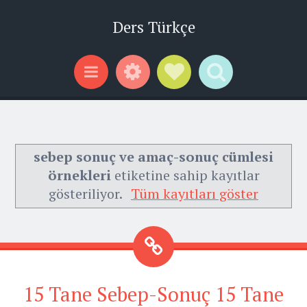
Ders Türkçe
Widgets
Social Links
Search
Menu
sebep sonuç ve amaç-sonuç cümlesi
örnekleri
etiketine sahip kayıtlar
gösteriliyor.
Tüm kayıtları göster
15 Tane Sebep-Sonuç 15 Tane