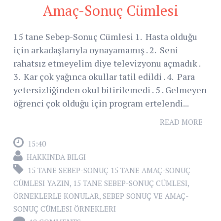
Amaç-Sonuç Cümlesi
15 tane Sebep-Sonuç Cümlesi 1. Hasta olduğu
için arkadaşlarıyla oynayamamış . 2. Seni
rahatsız etmeyelim diye televizyonu açmadık .
3. Kar çok yağınca okullar tatil edildi . 4. Para
yetersizliğinden okul bitirilemedi . 5 . Gelmeyen
öğrenci çok olduğu için program ertelendi...
READ MORE
15:40
HAKKINDA BILGI
15 TANE SEBEP-SONUÇ 15 TANE AMAÇ-SONUÇ
CÜMLESI YAZIN
,
15 TANE SEBEP-SONUÇ CÜMLESI
,
ÖRNEKLERLE KONULAR
,
SEBEP SONUÇ VE AMAÇ-
SONUÇ CÜMLESI ÖRNEKLERI