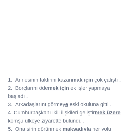
1. Annesinin taktirini kazan
mak için
çok çalıştı .
2. Borçlarını öde
mek için
ek işler yapmaya
başladı .
3. Arkadaşlarını görmey
e
eski okuluna gitti .
4. Cumhurbaşkanı ikili ilişkileri geliştir
mek üzere
komşu ülkeye ziyarette bulundu .
5. Ona şirin görünmek
maksadıyla
her yolu