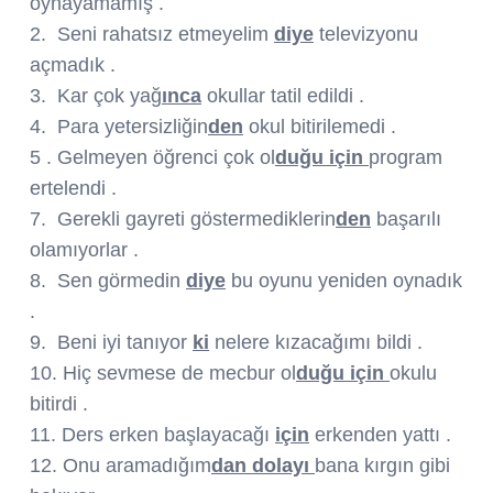
oynayamamış .
2. Seni rahatsız etmeyelim
diye
televizyonu
açmadık .
3.
Kar çok yağ
ınca
okullar tatil edildi .
4. Para yetersizliğin
den
okul bitirilemedi .
5 . Gelmeyen öğrenci çok ol
duğu için
program
ertelendi .
7. Gerekli gayreti göstermediklerin
den
başarılı
olamıyorlar .
8. Sen görmedin
diye
bu oyunu yeniden oynadık
.
9. Beni iyi tanıyor
ki
nelere kızacağımı bildi .
10. Hiç sevmese de mecbur ol
duğu için
okulu
bitirdi .
11. Ders erken başlayacağı
için
erkenden yattı .
12. Onu aramadığım
dan dolayı
bana kırgın gibi