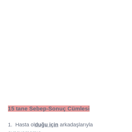
15 tane Sebep-Sonuç Cümlesi
1. Hasta ol
duğu için
arkadaşlarıyla