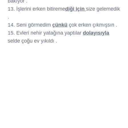
bakıyor .
13. İşlerini erken bitireme
diği için
size gelemedik
.
14. Seni görmedim
çünkü
çok erken çıkmışsın .
15. Evleri nehir yatağına yaptılar
dolayısıyla
selde çoğu ev yıkıldı .