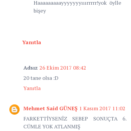
Haaaaaaaaayyyyyyyııırrrrr!yok öylle
bişey
Yanıtla
Adsız
26 Ekim 2017 08:42
20 tane olsa :D
Yanıtla
Mehmet Said GÜNEŞ
1 Kasım 2017 11:02
FARKETTİYSENİZ SEBEP SONUÇTA 6.
CÜMLE YOK ATLANMIŞ