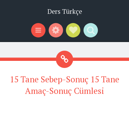
Ders Türkçe
Widgets
Social Links
Search
Menu
15 Tane Sebep-Sonuç 15 Tane
Amaç-Sonuç Cümlesi