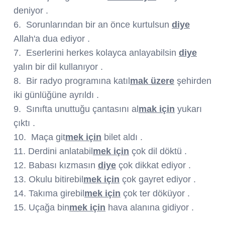
deniyor .
6. Sorunlarından bir an önce kurtulsun
diye
Allah'a dua ediyor .
7. Eserlerini herkes kolayca anlayabilsin
diye
yalın bir dil kullanıyor .
8.
Bir radyo programına katıl
mak üzere
şehirden
iki günlüğüne ayrıldı .
9. Sınıfta unuttuğu çantasını al
mak için
yukarı
çıktı .
10. Maça git
mek için
bilet aldı .
11. Derdini anlatabil
mek için
çok dil döktü .
12. Babası kızmasın
diye
çok dikkat ediyor .
13. Okulu bitirebil
mek için
çok gayret ediyor .
14. Takıma girebil
mek için
çok ter döküyor .
15. Uçağa bin
mek için
hava alanına gidiyor .