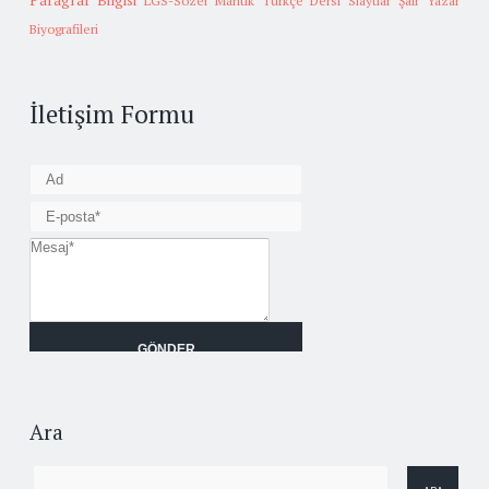
Paragraf Bilgisi
LGS-Sözel Mantık
Türkçe Dersi Slaytlar
Şair Yazar
Biyografileri
İletişim Formu
Ara