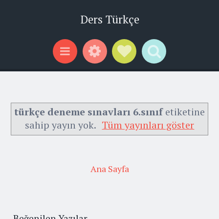
Ders Türkçe
Widgets
Social Links
Search
Menu
türkçe deneme sınavları 6.sınıf
etiketine
sahip yayın yok.
Tüm yayınları göster
Ana Sayfa
Beğenilen Yazılar