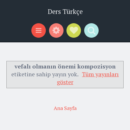
Ders Türkçe
Widgets
Social Links
Search
Menu
vefalı olmanın önemi kompozisyon
etiketine sahip yayın yok.
Tüm yayınları
göster
Ana Sayfa