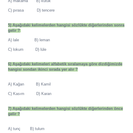
A) makarna B) kütük
C) pırasa D) tencere
5) Aşağıdaki kelimelerden hangisi sözlükte diğerlerinden sonra
gelir ?
A) lale B) leman
C) lokum D) lüle
6) Aşağıdaki kelimeleri alfabetik sıralamaya göre dizdiğimizde
hangisi sondan ikinci sırada yer alır ?
A) Kağan B) Kamil
C) Kasım D) Karan
7) Aşağıdaki kelimelerden hangisi sözlükte diğerlerinden önce
gelir ?
A) tunç B) tulum