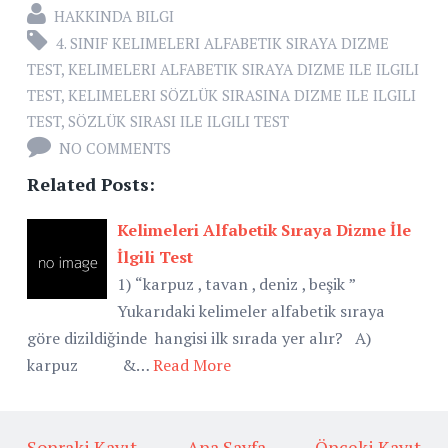
HAKKINDA BILGI
4. SINIF KELIMELERI ALFABETIK SIRAYA DIZME
TEST
,
KELIMELERI ALFABETIK SIRAYA DIZME ILE ILGILI
TEST
,
KELIMELERI SÖZLÜK SIRASINA DIZME ILE ILGILI
TEST
,
SÖZLÜK SIRASI ILE ILGILI TEST
NO COMMENTS
Related Posts:
Kelimeleri Alfabetik Sıraya Dizme İle
İlgili Test
1) “karpuz , tavan , deniz , beşik ”
Yukarıdaki kelimeler alfabetik sıraya
göre dizildiğinde hangisi ilk sırada yer alır? A)
karpuz &…
Read More
← Sonraki Kayıt
Ana Sayfa
Önceki Kayıt →