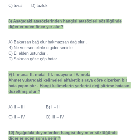
C) tuval D) tuzluk
8) Aşağıdaki atasözlerinden hangisi atasözleri sözlüğünde
diğerlerinden önce yer alır ?
A) Bakarsan bağ olur bakmazsan dağ olur .
B) Ne verirsen elinle o gider seninle .
C) El elden üstündür .
D) Sakınan göze çöp batar .
9)
I. mana II. metal III. muayene IV. mola
Ahmet yukarıdaki kelimeleri alfabetik sıraya göre dizerken bir
hata yapmıştır . Hangi kelimelerin yerlerini değiştirirse hatasını
düzeltmiş olur ?
A) II – III B) I – II
C) II – IV D) III – IV
10) Aşağıdaki deyimlerden hangisi deyimler sözlüğünde
diğerlerinden sonra gelir ?