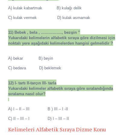
A) kulak kabartmak B) kulağı delik
C) kulak vermek D) kulak asmamak
11)
Bebek , bela , ……………., bezgin ”
Yukarıdaki kelimelerin alfabetik sıraya göre dizilmesi için
noktalı yere aşağıdaki kelimelerden hangisi gelmelidir ?
A) bekar B) beyin
C) bedava D) beklemek
12)
I- tartı II-tarçın III- tarla
Yukarıdaki kelimeler alfabetik sıraya göre sıralandığında
sıralama nasıl olur?
A) I – II – III B ) III – I -II
C) II – III – I D) I – III – II
Kelimeleri Alfabetik Sıraya Dizme Konu