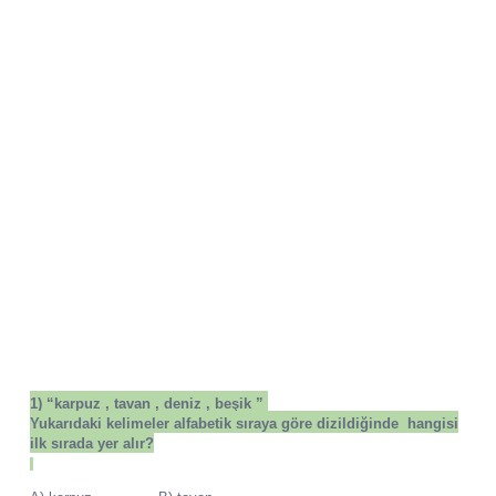
1)
“karpuz , tavan , deniz , beşik ”
Yukarıdaki kelimeler alfabetik sıraya göre dizildiğinde hangisi
ilk sırada yer alır?