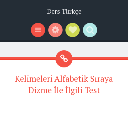
Ders Türkçe
Widgets
Social Links
Search
Menu
Kelimeleri Alfabetik Sıraya
Dizme İle İlgili Test