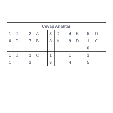
Cevap Anahtarı
1
D
2
A
3
D
4
B
5
D
6
D
7
B
8
A
9
D
1
C
0
1
B
1
C
1
1
1
1
2
3
4
5