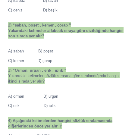
A) karpuz B) tavan
C) deniz D) beşik
2)
“sabah, poşet , kemer , çorap ”
Yukarıdaki kelimeler alfabetik sıraya göre dizildiğinde hangisi
son sırada yer alır?
A) sabah B) poşet
C) kemer D) çorap
3)
“Orman, urgan , erik , iplik ”
Yukarıdaki kelimeler sözlük sırasına göre sıralandığında hangisi
ikinci sırada yer alır?
A) orman B) urgan
C) erik D) iplik
4) Aşağıdaki kelimelerden hangisi sözlük sıralamasında
diğerlerinden önce yer alır
?