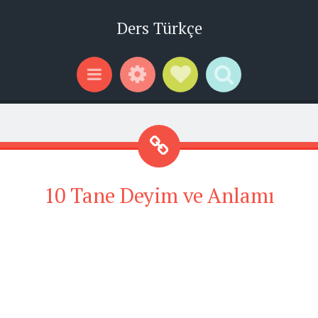
Ders Türkçe
Widgets
Social Links
Search
Menu
10 Tane Deyim ve Anlamı