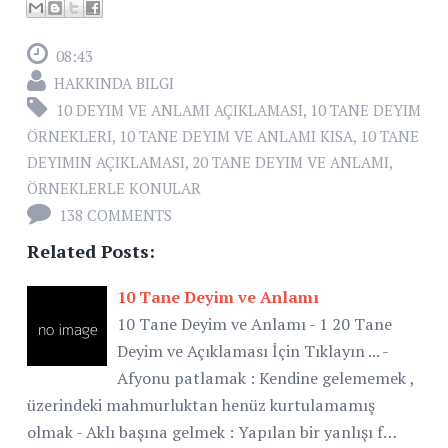
08:43
HAKKINDA BILGI
10 DEYIM VE ANLAMI AÇIKLAMASI
,
10 TANE DEYIM
ÖRNEKLERI
,
10 TANE DEYIM VE ANLAMI KISA
,
10 TANE
DEYIMIN AÇIKLAMASI
,
20 TANE DEYIM VE ANLAMI
,
ÖRNEKLERLE KONULAR
138 COMMENTS
Related Posts:
10 Tane Deyim ve Anlamı
10 Tane Deyim ve Anlamı - 1 20 Tane
Deyim ve Açıklaması İçin Tıklayın ... -
Afyonu patlamak : Kendine gelememek ,
üzerindeki mahmurluktan henüz kurtulamamış
olmak - Aklı başına gelmek : Yapılan bir yanlışı f…