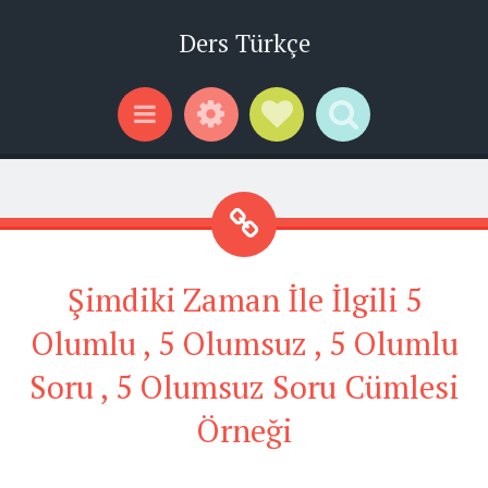
Ders Türkçe
Widgets
Social Links
Search
Menu
Şimdiki Zaman İle İlgili 5
Olumlu , 5 Olumsuz , 5 Olumlu
Soru , 5 Olumsuz Soru Cümlesi
Örneği