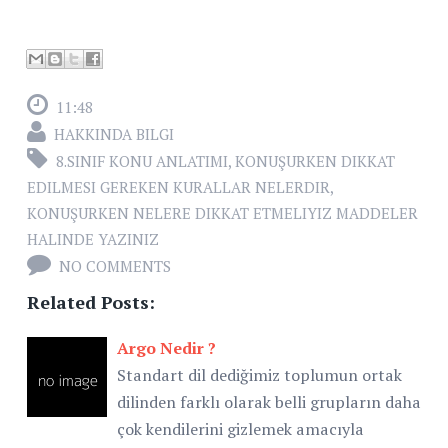
11:48
HAKKINDA BILGI
8.SINIF KONU ANLATIMI
,
KONUŞURKEN DIKKAT
EDILMESI GEREKEN KURALLAR NELERDIR
,
KONUŞURKEN NELERE DIKKAT ETMELIYIZ MADDELER
HALINDE YAZINIZ
NO COMMENTS
Related Posts:
Argo Nedir ?
Standart dil dediğimiz toplumun ortak
dilinden farklı olarak belli grupların daha
çok kendilerini gizlemek amacıyla