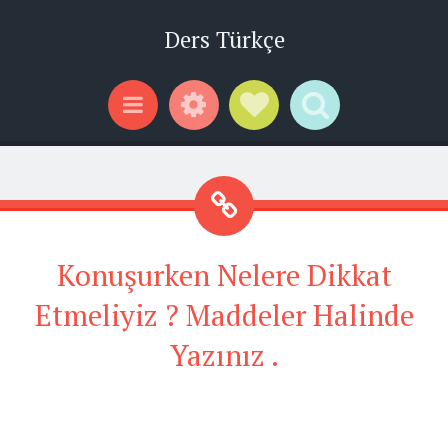
Ders Türkçe
Widgets
Social Links
Search
Menu
Konuşurken Nelere Dikkat
Etmeliyiz ? Maddeler Halinde
Yazınız .