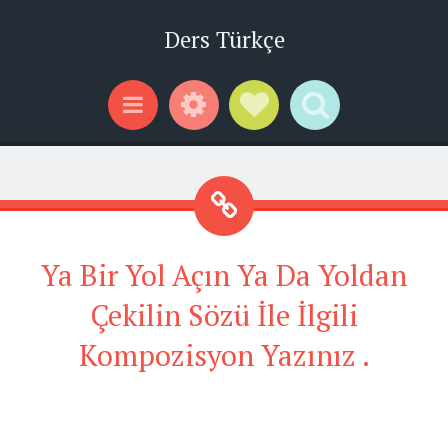
Ders Türkçe
Widgets
Social Links
Search
Menu
Ya Bir Yol Açın Ya Da Yoldan
Çekilin Sözü İle İlgili
Kompozisyon Yazınız .