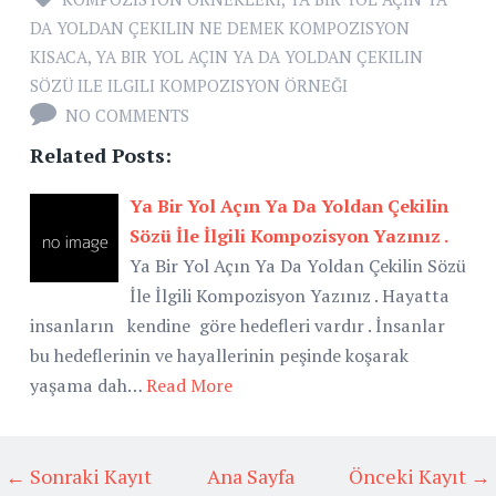
DA YOLDAN ÇEKILIN NE DEMEK KOMPOZISYON
KISACA
,
YA BIR YOL AÇIN YA DA YOLDAN ÇEKILIN
SÖZÜ ILE ILGILI KOMPOZISYON ÖRNEĞI
NO COMMENTS
Related Posts:
Ya Bir Yol Açın Ya Da Yoldan Çekilin
Sözü İle İlgili Kompozisyon Yazınız .
Ya Bir Yol Açın Ya Da Yoldan Çekilin Sözü
İle İlgili Kompozisyon Yazınız . Hayatta
insanların kendine göre hedefleri vardır . İnsanlar
bu hedeflerinin ve hayallerinin peşinde koşarak
yaşama dah…
Read More
← Sonraki Kayıt
Ana Sayfa
Önceki Kayıt →