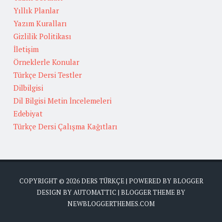
Yıllık Planlar
Yazım Kuralları
Gizlilik Politikası
İletişim
Örneklerle Konular
Türkçe Dersi Testler
Dilbilgisi
Dil Bilgisi Metin İncelemeleri
Edebiyat
Türkçe Dersi Çalışma Kağıtları
COPYRIGHT ©
2026
DERS TÜRKÇE
| POWERED BY
BLOGGER
DESIGN BY
AUTOMATTIC
| BLOGGER THEME BY
NEWBLOGGERTHEMES.COM