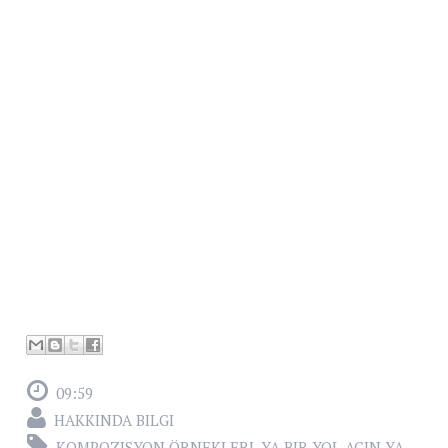
09:59
HAKKINDA BILGI
KOMPOZISYON ÖRNEKLERI
,
YA BIR YOL AÇIN YA