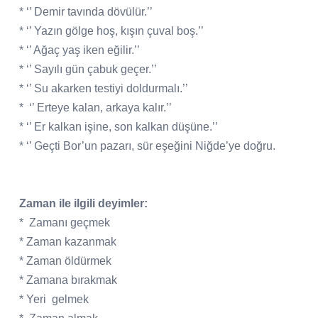
* ‘’ Demir tavında dövülür.’’
* ‘’ Yazın gölge hoş, kışın çuval boş.’’
* ‘’ Ağaç yaş iken eğilir.’’
* ‘’ Sayılı gün çabuk geçer.’’
* ‘’ Su akarken testiyi doldurmalı.’’
*
‘’ Erteye kalan, arkaya kalır.’’
* ‘’ Er kalkan işine, son kalkan düşüne.’’
* ‘’ Geçti Bor’un pazarı, sür eşeğini Niğde’ye doğru.
Zaman ile ilgili deyimler:
*
Zamanı geçmek
* Zaman kazanmak
* Zaman öldürmek
* Zamana bırakmak
* Yeri
gelmek