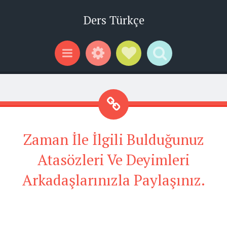
Ders Türkçe
Widgets
Social Links
Search
Menu
Zaman İle İlgili Bulduğunuz
Atasözleri Ve Deyimleri
Arkadaşlarınızla Paylaşınız.