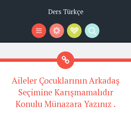
Ders Türkçe
Widgets
Social Links
Search
Menu
Aileler Çocuklarının Arkadaş
Seçimine Karışmamalıdır
Konulu Münazara Yazınız .