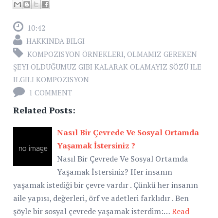
10:42
HAKKINDA BILGI
KOMPOZISYON ÖRNEKLERI
,
OLMAMIZ GEREKEN
ŞEYI OLDUĞUMUZ GIBI KALARAK OLAMAYIZ SÖZÜ ILE
ILGILI KOMPOZISYON
1 COMMENT
Related Posts:
Nasıl Bir Çevrede Ve Sosyal Ortamda
Yaşamak İstersiniz ?
Nasıl Bir Çevrede Ve Sosyal Ortamda
Yaşamak İstersiniz? Her insanın
yaşamak istediği bir çevre vardır . Çünkü her insanın
aile yapısı, değerleri, örf ve adetleri farklıdır . Ben
şöyle bir sosyal çevrede yaşamak isterdim:…
Read