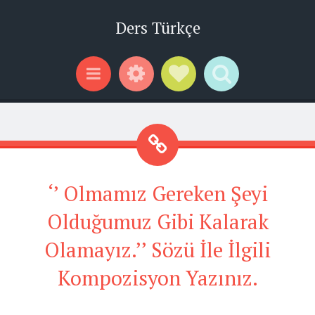
Ders Türkçe
Widgets
Social Links
Search
Menu
‘’ Olmamız Gereken Şeyi
Olduğumuz Gibi Kalarak
Olamayız.’’ Sözü İle İlgili
Kompozisyon Yazınız.