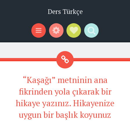
Ders Türkçe
Widgets
Social Links
Search
Menu
“Kaşağı” metninin ana
fikrinden yola çıkarak bir
hikaye yazınız. Hikayenize
uygun bir başlık koyunuz