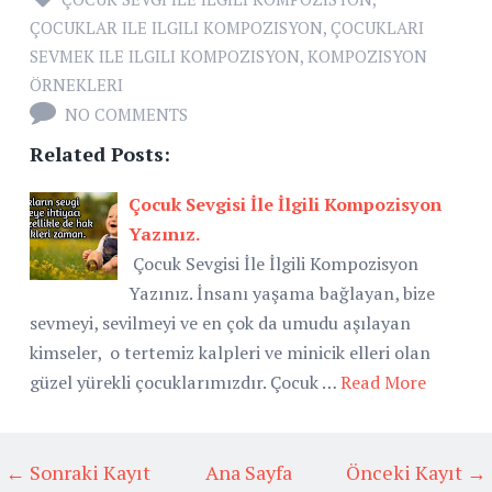
ÇOCUKLAR ILE ILGILI KOMPOZISYON
,
ÇOCUKLARI
SEVMEK ILE ILGILI KOMPOZISYON
,
KOMPOZISYON
ÖRNEKLERI
NO COMMENTS
Related Posts:
Çocuk Sevgisi İle İlgili Kompozisyon
Yazınız.
Çocuk Sevgisi İle İlgili Kompozisyon
Yazınız. İnsanı yaşama bağlayan, bize
sevmeyi, sevilmeyi ve en çok da umudu aşılayan
kimseler, o tertemiz kalpleri ve minicik elleri olan
güzel yürekli çocuklarımızdır. Çocuk …
Read More
← Sonraki Kayıt
Ana Sayfa
Önceki Kayıt →