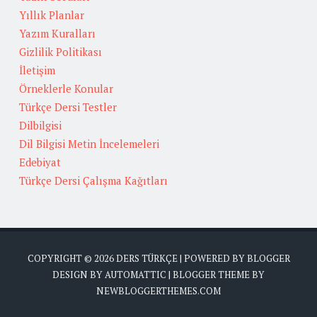
Yıllık Planlar
Yazım Kuralları
Gizlilik Politikası
İletişim
Örneklerle Konular
Türkçe Dersi Testler
Dilbilgisi
Dil Bilgisi Metin İncelemeleri
Edebiyat
Türkçe Dersi Çalışma Kağıtları
COPYRIGHT ©
2026
DERS TÜRKÇE
| POWERED BY
BLOGGER
DESIGN BY
AUTOMATTIC
| BLOGGER THEME BY
NEWBLOGGERTHEMES.COM