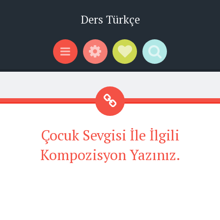
Ders Türkçe
Widgets
Social Links
Search
Menu
Çocuk Sevgisi İle İlgili
Kompozisyon Yazınız.