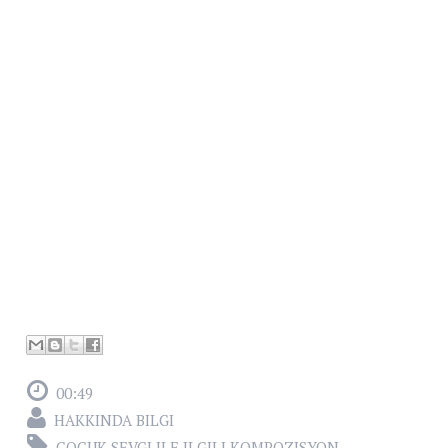
00:49
HAKKINDA BILGI
ÇOCUK SEVGI ILE ILGILI KOMPOZISYON
,