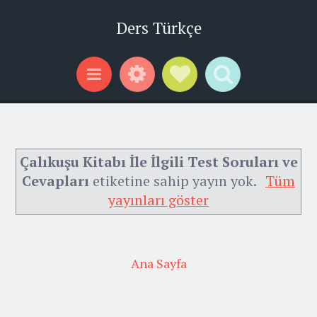
Ders Türkçe
Widgets
Social Links
Search
Menu
Çalıkuşu Kitabı İle İlgili Test Soruları ve
Cevapları
etiketine sahip yayın yok.
Tüm
yayınları göster
Ana Sayfa