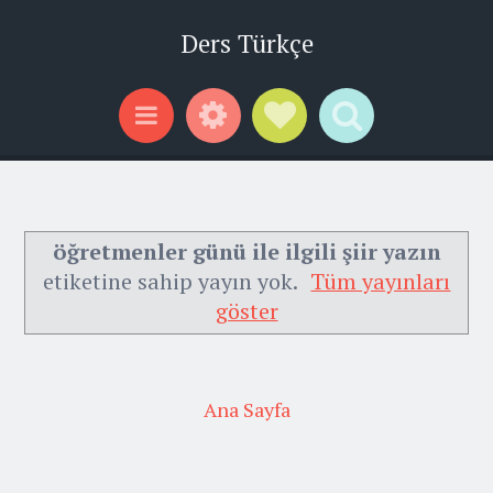
Ders Türkçe
Widgets
Social Links
Search
Menu
öğretmenler günü ile ilgili şiir yazın
etiketine sahip yayın yok.
Tüm yayınları
göster
Ana Sayfa