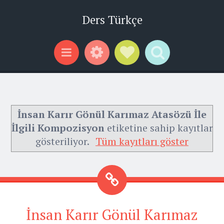
Ders Türkçe
Widgets
Social Links
Search
Menu
İnsan Karır Gönül Karımaz Atasözü İle
İlgili Kompozisyon
etiketine sahip kayıtlar
gösteriliyor.
Tüm kayıtları göster
İnsan Karır Gönül Karımaz