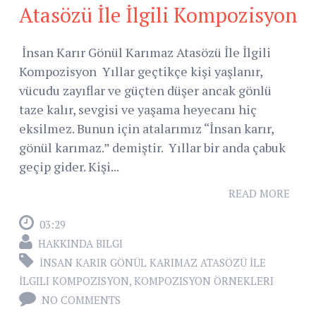
Atasözü İle İlgili Kompozisyon
İnsan Karır Gönül Karımaz Atasözü İle İlgili
Kompozisyon Yıllar geçtikçe kişi yaşlanır,
vücudu zayıflar ve güçten düşer ancak gönlü
taze kalır, sevgisi ve yaşama heyecanı hiç
eksilmez. Bunun için atalarımız “İnsan karır,
gönül karımaz.” demiştir. Yıllar bir anda çabuk
geçip gider. Kişi...
READ MORE
03:29
HAKKINDA BILGI
İNSAN KARIR GÖNÜL KARIMAZ ATASÖZÜ İLE
İLGILI KOMPOZISYON
,
KOMPOZISYON ÖRNEKLERI
NO COMMENTS