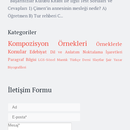
Başarısızlar Kulübü Kitabı İle İlgili Test Soruları Ve
Cevapları 1) Çimen’in annesinin mesleği nedir? A)
Öğretmen B) Tur rehberi C...
Kategoriler
Kompozisyon Örnekleri
Örneklerle
Konular
Edebiyat
Dil ve Anlatım
Noktalama İşaretleri
Paragraf Bilgisi
LGS-Sözel Mantık
Türkçe Dersi Slaytlar
Şair Yazar
Biyografileri
İletişim Formu