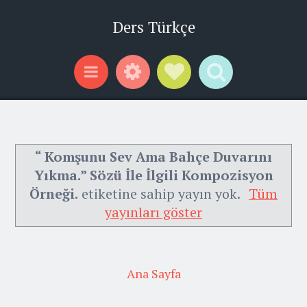
Ders Türkçe
Widgets
Social Links
Search
Menu
“ Komşunu Sev Ama Bahçe Duvarını
Yıkma.” Sözü İle İlgili Kompozisyon
Örneği.
etiketine sahip yayın yok.
Tüm
yayınları göster
Ana Sayfa