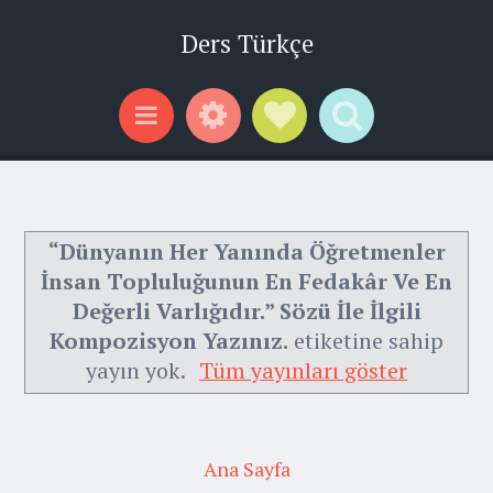
Ders Türkçe
Widgets
Social Links
Search
Menu
“Dünyanın Her Yanında Öğretmenler
İnsan Topluluğunun En Fedakâr Ve En
Değerli Varlığıdır.” Sözü İle İlgili
Kompozisyon Yazınız.
etiketine sahip
yayın yok.
Tüm yayınları göster
Ana Sayfa