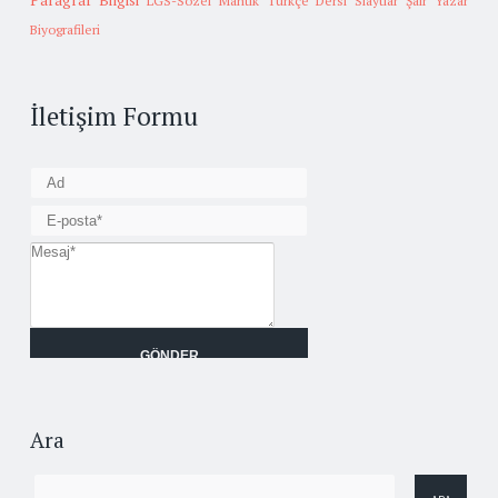
Paragraf Bilgisi
LGS-Sözel Mantık
Türkçe Dersi Slaytlar
Şair Yazar
Biyografileri
İletişim Formu
Ara