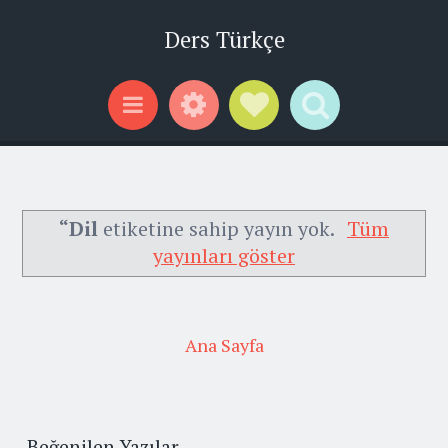
Ders Türkçe
Widgets
Social Links
Search
Menu
“Dil
etiketine sahip yayın yok.
Tüm
yayınları göster
Ana Sayfa
Beğenilen Yazılar