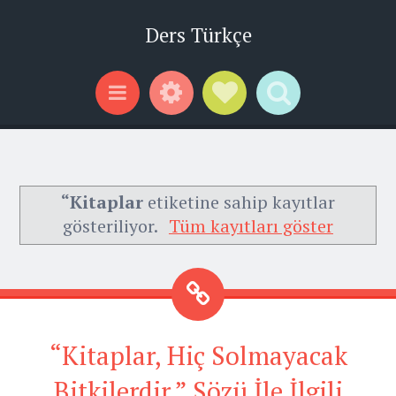
Ders Türkçe
Widgets
Social Links
Search
Menu
“Kitaplar
etiketine sahip kayıtlar
gösteriliyor.
Tüm kayıtları göster
“Kitaplar, Hiç Solmayacak
Bitkilerdir.” Sözü İle İlgili