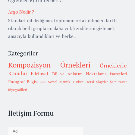
Öğretmen B) Tur rehberi C...
Argo Nedir ?
Standart dil dediğimiz toplumun ortak dilinden farklı
olarak belli grupların daha çok kendilerini gizlemek
amacıyla kullandıkları ve herke...
Kategoriler
Kompozisyon Örnekleri
Örneklerle
Konular
Edebiyat
Dil ve Anlatım
Noktalama İşaretleri
Paragraf Bilgisi
LGS-Sözel Mantık
Türkçe Dersi Slaytlar
Şair Yazar
Biyografileri
İletişim Formu