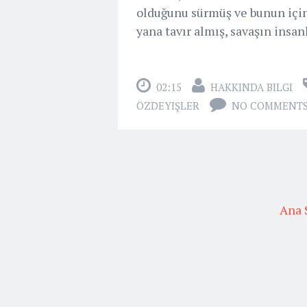
olduğunu sürmüş ve bunun için 
yana tavır almış, savaşın insan
02:15
HAKKINDA BILGI
ÖZDEYIŞLER
NO COMMENT
Ana 