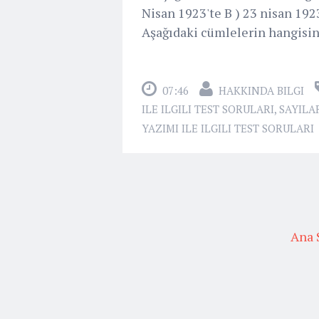
Nisan 1923'te B ) 23 nisan 192
Aşağıdaki cümlelerin hangisind
07:46
HAKKINDA BILGI
ILE ILGILI TEST SORULARI
,
SAYILAR
YAZIMI ILE ILGILI TEST SORULARI
Ana 