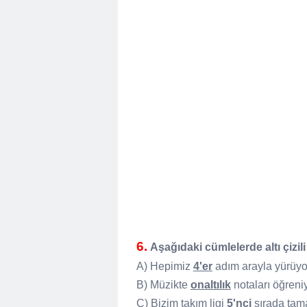
6.
Aşağıdaki cümlelerde altı çizi
A) Hepimiz
4'er
adım arayla yürüyo
B) Müzikte
onaltılık
notaları öğren
C) Bizim takım ligi
5'nci
sırada ta