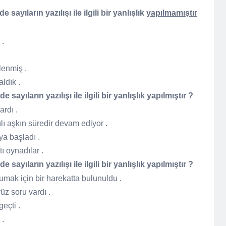
ayıların yazılışı ile ilgili bir yanlışlık
yapılmamıştır
r .
lenmiş .
aldık .
ayıların yazılışı ile ilgili bir yanlışlık yapılmıştır ?
şardı .
ılı aşkın süredir devam ediyor .
ya başladı .
tı oynadılar .
ayıların yazılışı ile ilgili bir yanlışlık yapılmıştır ?
rumak için bir harekatta bulunuldu .
yüz soru vardı .
geçti .
 .