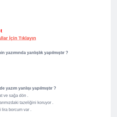
t
allar İçin Tıklayın
in yazımında yanlışlık yapılmıştır ?
e yazım yanlışı yapılmıştır ?
t ve sağa dön .
rımızdaki tazeliğini koruyor .
 lira borcum var .