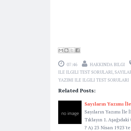
07:46
HAKKINDA BILGI
ILE ILGILI TEST SORULARI
,
SAYILAR
YAZIMI ILE ILGILI TEST SORULARI
Related Posts:
Sayıların Yazımı İle 
Sayıların Yazımı İle İl
Tıklayın 1. Aşağıdaki
? A) 23 Nisan 1923'te