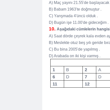
A) Maç yayını 21.55'de başlayacak
B) Babam 1963'te doğmuştur .
C) Yarışmada 4'üncü olduk .
D) Bugün işe 11.00'de gideceğim 
10.
Aşağıdaki cümlelerin hangisinde
A) Saat dörde çeyrek kala evden ay
B) Meslekte otuz beş yılı geride bır
C) Bu bina 2005'de yapılmış .
D) Arabada on iki kişi varmış .
1
B
2
A
6
D
7
D
11
12