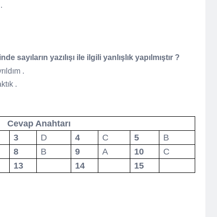
 .
.
 sayıların yazılışı ile ilgili yanlışlık yapılmıştır ?
rıldım .
aktık .
Cevap Anahtarı
3
D
4
C
5
B
8
B
9
A
10
C
13
14
15