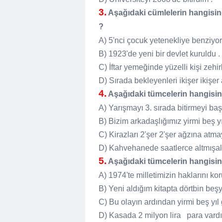
3.
Aşağıdaki cümlelerin hangisinde s
?
A) 5'nci çocuk yetenekliye benziyo
B) 1923'de yeni bir devlet kuruldu .
C) İftar yemeğinde yüzelli kişi zehir
D) Sırada bekleyenleri ikişer ikişer 
4.
Aşağıdaki tümcelerin hangisinde s
A) Yarışmayı 3. sırada bitirmeyi ba
B) Bizim arkadaşlığımız yirmi beş y
C) Kirazları 2'şer 2'şer ağzına atma
D) Kahvehanede saatlerce altmışal
5.
Aşağıdaki tümcelerin hangisinde s
A) 1974'te milletimizin haklarını ko
B) Yeni aldığım kitapta dörtbin beş
C) Bu olayın ardından yirmi beş yıl 
D) Kasada 2 milyon lira para vardı