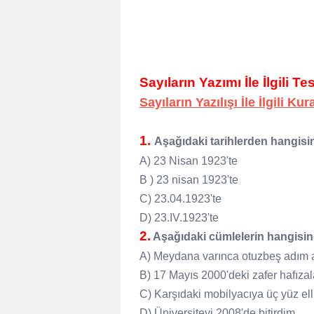
Sayıların Yazımı İle İlgili Tes
Sayıların Yazılışı İle İlgili Kur
1.
Aşağıdaki tarihlerden hangisin
A) 23 Nisan 1923'te
B ) 23 nisan 1923'te
C) 23.04.1923'te
D) 23.IV.1923'te
2.
Aşağıdaki cümlelerin hangisind
A) Meydana varınca otuzbeş adım a
B) 17 Mayıs 2000'deki zafer hafızala
C) Karşıdaki mobilyacıya üç yüz elli
D) Üniversiteyi 2008'de bitirdim .