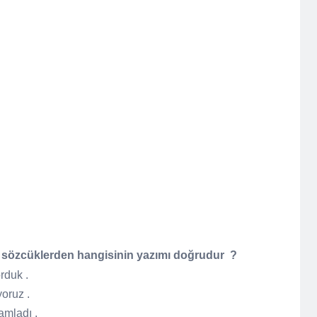
li sözcüklerden hangisinin yazımı doğrudur ?
rduk .
iyoruz .
mamladı .