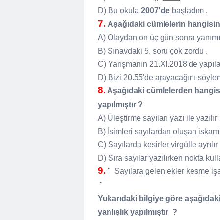
D) Bu okula
2007'de
başladım .
7.
Aşağıdaki cümlelerin hangisinde s
A) Olaydan on üç gün sonra yanımız
B) Sınavdaki 5. soru çok zordu .
C) Yarışmanın 21.XI.2018'de yapıl
D) Bizi 20.55'de arayacağını söyl
8.
Aşağıdaki cümlelerden hangisinde
yapılmıştır ?
A) Üleştirme sayıları yazı ile yazılır
B) İsimleri sayılardan oluşan iskamb
C) Sayılarda kesirler virgülle ayrılır 
D) Sıra sayılar yazılırken nokta kull
9.
" Sayılara gelen ekler kesme işar
"
Yukarıdaki bilgiye göre aşağıdaki c
yanlışlık yapılmıştır ?