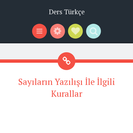
Ders Türkçe
Widgets
Social Links
Search
Menu
Sayıların Yazılışı İle İlgili
Kurallar