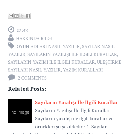
03:48
HAKKINDA BILGI
OYUN ADLARI NASIL YAZILIR
,
SAYILAR NASIL
YAZILIR
,
SAYILARIN YAZILIŞI ILE ILGILI KURALLAR
,
SAYILARIN YAZIMI ILE ILGILI KURALLAR
,
ÜLEŞTIRME
SAYILARI NASIL YAZILIR
,
YAZIM KURALLARI
2 COMMENTS
Related Posts:
Sayıların Yazılışı İle İlgili Kurallar
Sayıların Yazılışı İle İlgili Kurallar
Sayıların yazılışı ile ilgili kurallar ve
örnekleri şu şekildedir : 1. Sayılar