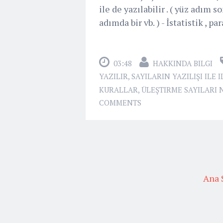
ile de yazılabilir . ( yüz adım so
adımda bir vb. ) - İstatistik , para
03:48
HAKKINDA BILGI
YAZILIR
,
SAYILARIN YAZILIŞI ILE 
KURALLAR
,
ÜLEŞTIRME SAYILARI N
COMMENTS
Ana 