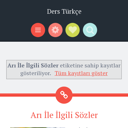
Ders Türkçe
Widgets
Social Links
Search
Menu
Arı İle İlgili Sözler
etiketine sahip kayıtlar
gösteriliyor.
Tüm kayıtları göster
Arı İle İlgili Sözler