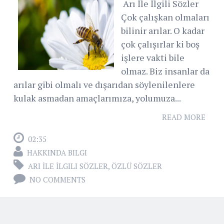
Arı İle İlgili Sözler
Çok çalışkan olmaları
bilinir arılar. O kadar
çok çalışırlar ki boş
işlere vakti bile
olmaz. Biz insanlar da
arılar gibi olmalı ve dışarıdan söylenilenlere
kulak asmadan amaçlarımıza, yolumuza...
READ MORE
02:35
HAKKINDA BILGI
ARI İLE İLGILI SÖZLER
,
ÖZLÜ SÖZLER
NO COMMENTS