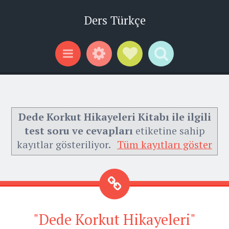
Ders Türkçe
Widgets
Social Links
Search
Menu
Dede Korkut Hikayeleri Kitabı ile ilgili
test soru ve cevapları
etiketine sahip
kayıtlar gösteriliyor.
Tüm kayıtları göster
"Dede Korkut Hikayeleri"