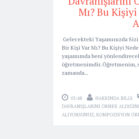
Davranışlarını Ö
Mı? Bu Kişiy
A
Gelecekteki Yaşamınızda Sizi
Bir Kişi Var Mı? Bu Kişiyi Ne
yaşamımda beni yönlendirecek 
öğretmenimdir. Öğretmenim, sad
zamanda...
03:48
HAKKINDA BILGI
DAVRANIŞLARINI ÖRNEK ALDIĞINIZ
ALIYORSUNUZ
,
KOMPOZISYON ÖR