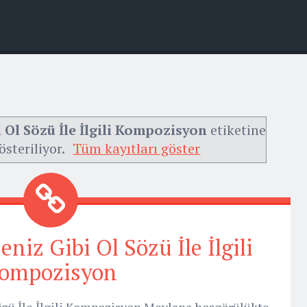
 Ol Sözü İle İlgili Kompozisyon
etiketine
österiliyor.
Tüm kayıtları göster
niz Gibi Ol Sözü İle İlgili
ompozisyon
zü İle İlgili Kompozisyon Mevlana hoşgörülükte