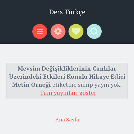
Ders Türkçe
Widgets
Social Links
Search
Menu
Mevsim Değişikliklerinin Canlılar
Üzerindeki Etkileri Konulu Hikaye Edici
Metin Örneği
etiketine sahip yayın yok.
Tüm yayınları göster
Ana Sayfa