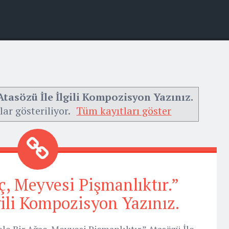
Atasözü İle İlgili Kompozisyon Yazınız.
lar gösteriliyor.
Tüm kayıtları göster
ç, Meyvesi Pişmanlıktır.”
gili Kompozisyon Yazınız.
le Bir Ağaç, Meyvesi Pişmanlıktır.” Atasözü İle