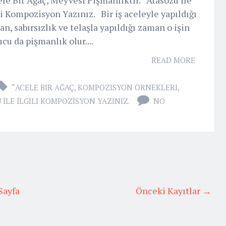
li Kompozisyon Yazınız. Bir iş aceleyle yapıldığı
n, sabırsızlık ve telaşla yapıldığı zaman o işin
cu da pişmanlık olur....
READ MORE
“ACELE BIR AĞAÇ
,
KOMPOZISYON ÖRNEKLERI
,
 İLE İLGILI KOMPOZISYON YAZINIZ.
NO
Sayfa
Önceki Kayıtlar →