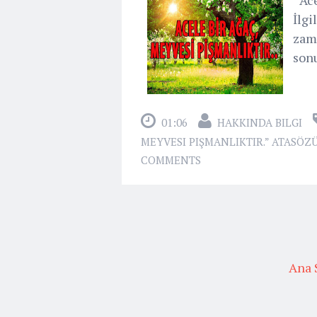
İlgi
zama
sonu
01:06
HAKKINDA BILGI
MEYVESI PIŞMANLIKTIR.” ATASÖZÜ
COMMENTS
Ana 