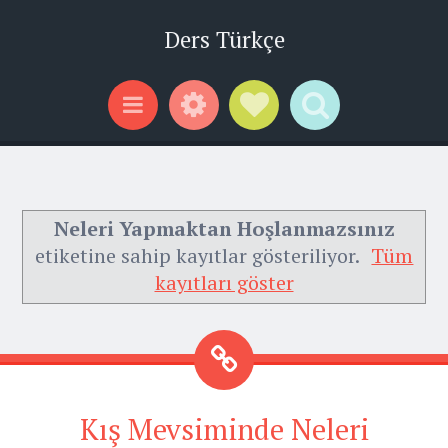
Ders Türkçe
Widgets
Social Links
Search
Menu
Neleri Yapmaktan Hoşlanmazsınız
etiketine sahip kayıtlar gösteriliyor.
Tüm
kayıtları göster
Kış Mevsiminde Neleri