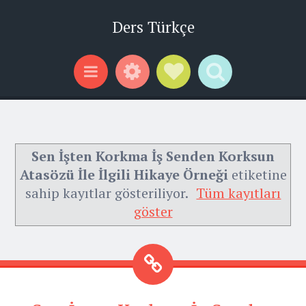
Ders Türkçe
Widgets
Social Links
Search
Menu
Sen İşten Korkma İş Senden Korksun
Atasözü İle İlgili Hikaye Örneği
etiketine
sahip kayıtlar gösteriliyor.
Tüm kayıtları
göster