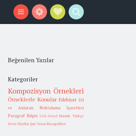
Widgets
Social Links
Search
Menu
Beğenilen Yazılar
Kategoriler
Kompozisyon Örnekleri
Örneklerle Konular
Edebiyat
Dil
ve Anlatım
Noktalama İşaretleri
Paragraf Bilgisi
LGS-Sözel Mantık
Türkçe
Dersi Slaytlar
Şair Yazar Biyografileri