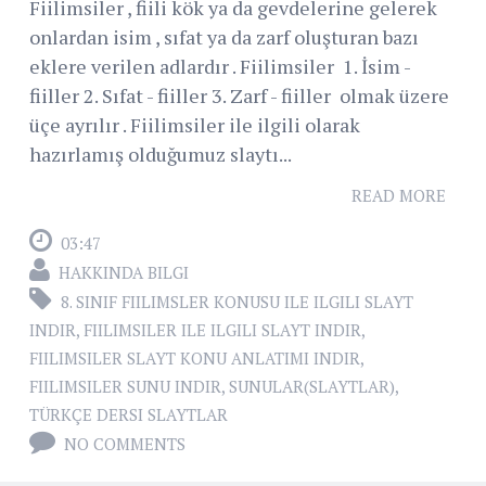
Fiilimsiler , fiili kök ya da gevdelerine gelerek
onlardan isim , sıfat ya da zarf oluşturan bazı
eklere verilen adlardır . Fiilimsiler 1. İsim -
fiiller 2. Sıfat - fiiller 3. Zarf - fiiller olmak üzere
üçe ayrılır . Fiilimsiler ile ilgili olarak
hazırlamış olduğumuz slaytı...
READ MORE
03:47
HAKKINDA BILGI
8. SINIF FIILIMSLER KONUSU ILE ILGILI SLAYT
INDIR
,
FIILIMSILER ILE ILGILI SLAYT INDIR
,
FIILIMSILER SLAYT KONU ANLATIMI INDIR
,
FIILIMSILER SUNU INDIR
,
SUNULAR(SLAYTLAR)
,
TÜRKÇE DERSI SLAYTLAR
NO COMMENTS