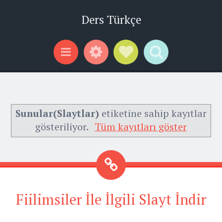
Ders Türkçe
Widgets
Social Links
Search
Menu
Sunular(Slaytlar)
etiketine sahip kayıtlar
gösteriliyor.
Tüm kayıtları göster
Fiilimsiler İle İlgili Slayt İndir