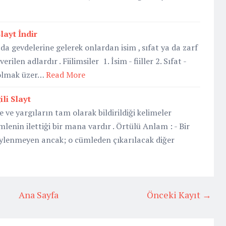
Slayt İndir
 ya da gevdelerine gelerek onlardan isim , sıfat ya da zarf
rilen adlardır . Fiilimsiler 1. İsim - fiiller 2. Sıfat -
er olmak üzer…
Read More
ili Slayt
ve yargıların tam olarak bildirildiği kelimeler
lenin ilettiği bir mana vardır . Örtülü Anlam : - Bir
lenmeyen ancak; o cümleden çıkarılacak diğer
Ana Sayfa
Önceki Kayıt →