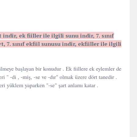
t indir, ek fiiller ile ilgili sunu indir, 7. sınıf
t, 7. sınıf ekfiil sunusu indir, ekfiiller ile ilgili
nilmeye başlayan bir konudur . Ek fiillere ek eylemler de
ri " -di , -miş, -se ve -dır" olmak üzere dört tanedir .
kleri yüklem yaparken "-se" şart anlamı katar .