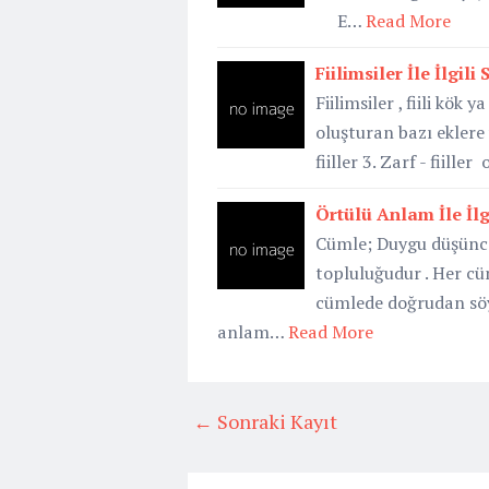
E…
Read More
Fiilimsiler İle İlgili 
Fiilimsiler , fiili kök
oluşturan bazı eklere ve
fiiller 3. Zarf - fiill
Örtülü Anlam İle İlg
Cümle; Duygu düşünce 
topluluğudur . Her cüm
cümlede doğrudan söy
anlam…
Read More
← Sonraki Kayıt