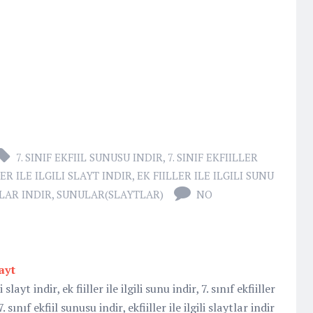
7. SINIF EKFIIL SUNUSU INDIR
,
7. SINIF EKFIILLER
LER ILE ILGILI SLAYT INDIR
,
EK FIILLER ILE ILGILI SUNU
TLAR INDIR
,
SUNULAR(SLAYTLAR)
NO
layt
i slayt indir, ek fiiller ile ilgili sunu indir, 7. sınıf ekfiiller
7. sınıf ekfiil sunusu indir, ekfiiller ile ilgili slaytlar indir