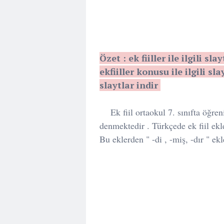
Özet : ek fiiller ile ilgili slay
ekfiiller konusu ile ilgili slay
slaytlar indir
Ek fiil ortaokul 7. sınıfta öğre
denmektedir . Türkçede ek fiil ekle
Bu eklerden " -di , -miş, -dır " e