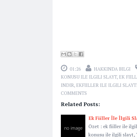
01:26
HAKKINDA BILGI
KONUSU ILE ILGILI SLAYT
,
EK FIIL
INDIR
,
EKFIILLER ILE ILGILI SLAY
COMMENTS
Related Posts:
Ek Fiiller İle İlgili S
Özet : ek fiiller ile ilgil
konusu ile ilgili slayt, 