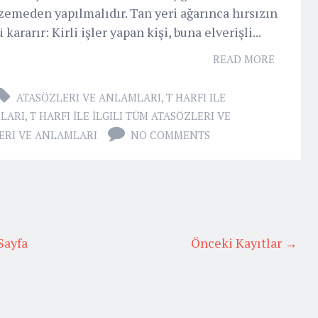
emeden yapılmalıdır. Tan yeri ağarınca hırsızın
 kararır: Kirli işler yapan kişi, buna elverişli...
READ MORE
ATASÖZLERI VE ANLAMLARI
,
T HARFI ILE
LARI
,
T HARFI İLE İLGILI TÜM ATASÖZLERI VE
LERI VE ANLAMLARI
NO COMMENTS
Sayfa
Önceki Kayıtlar →