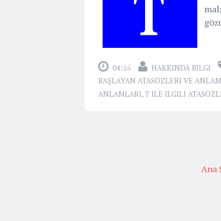
malz
gözü
04:55
HAKKINDA BILGI
BAŞLAYAN ATASÖZLERI VE ANLAM
ANLAMLARI
,
T ILE ILGILI ATASÖZ
Ana 