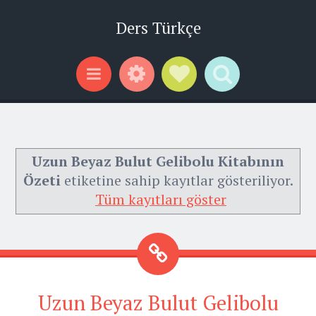
Ders Türkçe
Widgets
Social Links
Search
Menu
Uzun Beyaz Bulut Gelibolu Kitabının
Özeti
etiketine sahip kayıtlar gösteriliyor.
Tüm kayıtları göster
Uzun Beyaz Bulut Gelibolu