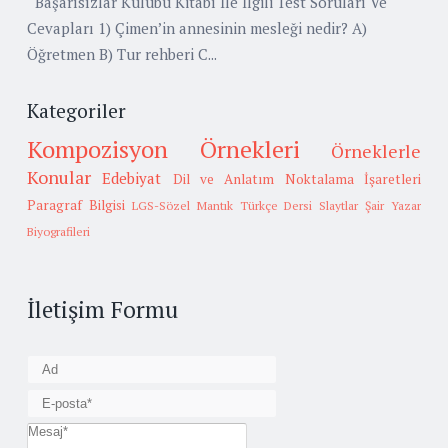
Başarısızlar Kulübü Kitabı İle İlgili Test Soruları Ve
Cevapları 1) Çimen’in annesinin mesleği nedir? A)
Öğretmen B) Tur rehberi C...
Kategoriler
Kompozisyon Örnekleri
Örneklerle
Konular
Edebiyat
Dil ve Anlatım
Noktalama İşaretleri
Paragraf Bilgisi
LGS-Sözel Mantık
Türkçe Dersi Slaytlar
Şair Yazar
Biyografileri
İletişim Formu