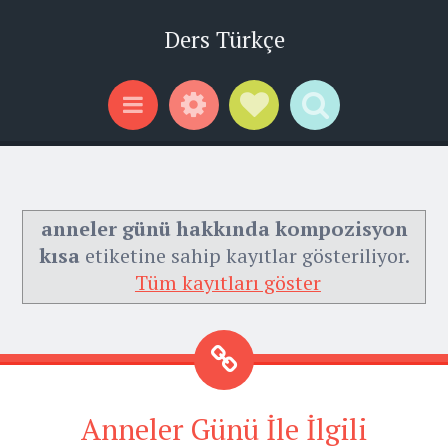
Ders Türkçe
Widgets
Social Links
Search
Menu
anneler günü hakkında kompozisyon
kısa
etiketine sahip kayıtlar gösteriliyor.
Tüm kayıtları göster
Anneler Günü İle İlgili