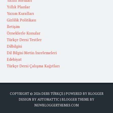
Yazılı Soruları
Yıllık Planlar
Yazım Kuralları
Gizlilik Politikası
İletişim
Örneklerle Konular
Türkçe Dersi Testler
Dilbilgisi
Dil Bilgisi Metin İncelemeleri
Edebiyat
Türkçe Dersi Çalışma Kağıtları
COPYRIGHT ©
2026
DERS TÜRKÇE
| POWERED BY
BLOGGER
DESIGN BY
AUTOMATTIC
| BLOGGER THEME BY
NEWBLOGGERTHEMES.COM