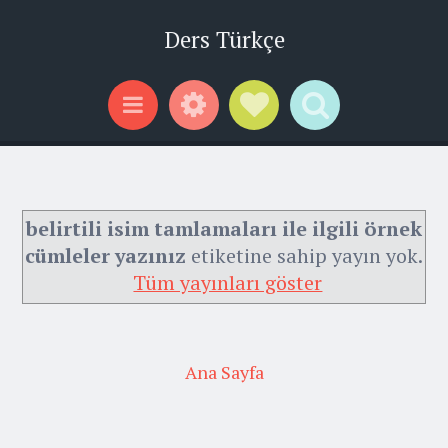
Ders Türkçe
Widgets
Social Links
Search
Menu
belirtili isim tamlamaları ile ilgili örnek
cümleler yazınız
etiketine sahip yayın yok.
Tüm yayınları göster
Ana Sayfa