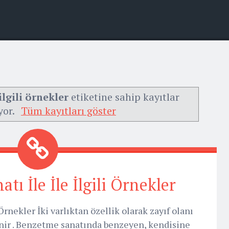
lgili örnekler
etiketine sahip kayıtlar
yor.
Tüm kayıtları göster
ı İle İle İlgili Örnekler
Örnekler İki varlıktan özellik olarak zayıf olanı
nir . Benzetme sanatında benzeyen, kendisine