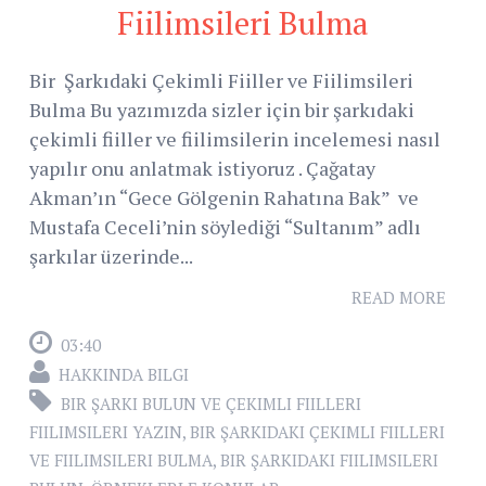
Fiilimsileri Bulma
Bir Şarkıdaki Çekimli Fiiller ve Fiilimsileri
Bulma Bu yazımızda sizler için bir şarkıdaki
çekimli fiiller ve fiilimsilerin incelemesi nasıl
yapılır onu anlatmak istiyoruz . Çağatay
Akman’ın “Gece Gölgenin Rahatına Bak” ve
Mustafa Ceceli’nin söylediği “Sultanım” adlı
şarkılar üzerinde...
READ MORE
03:40
HAKKINDA BILGI
BIR ŞARKI BULUN VE ÇEKIMLI FIILLERI
FIILIMSILERI YAZIN
,
BIR ŞARKIDAKI ÇEKIMLI FIILLERI
VE FIILIMSILERI BULMA
,
BIR ŞARKIDAKI FIILIMSILERI