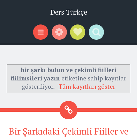
Ders Türkçe
Widgets
Social Links
Search
Menu
bir şarkı bulun ve çekimli fiilleri
fiilimsileri yazın
etiketine sahip kayıtlar
gösteriliyor.
Tüm kayıtları göster
Bir Şarkıdaki Çekimli Fiiller ve