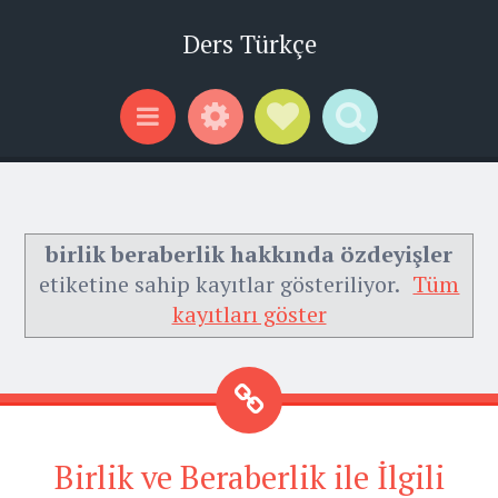
Ders Türkçe
Widgets
Social Links
Search
Menu
birlik beraberlik hakkında özdeyişler
etiketine sahip kayıtlar gösteriliyor.
Tüm
kayıtları göster
Birlik ve Beraberlik ile İlgili