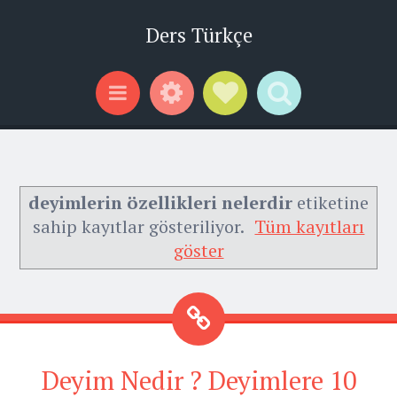
Ders Türkçe
Widgets
Social Links
Search
Menu
deyimlerin özellikleri nelerdir
etiketine
sahip kayıtlar gösteriliyor.
Tüm kayıtları
göster
Deyim Nedir ? Deyimlere 10