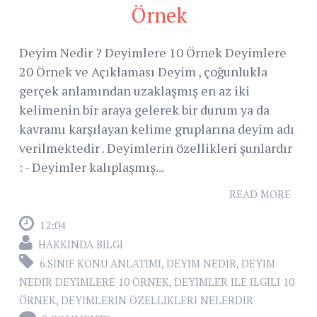
Örnek
Deyim Nedir ? Deyimlere 10 Örnek Deyimlere
20 Örnek ve Açıklaması Deyim , çoğunlukla
gerçek anlamından uzaklaşmış en az iki
kelimenin bir araya gelerek bir durum ya da
kavramı karşılayan kelime gruplarına deyim adı
verilmektedir . Deyimlerin özellikleri şunlardır
: - Deyimler kalıplaşmış...
READ MORE
12:04
HAKKINDA BILGI
6.SINIF KONU ANLATIMI
,
DEYIM NEDIR
,
DEYIM
NEDIR DEYIMLERE 10 ÖRNEK
,
DEYIMLER ILE ILGILI 10
ÖRNEK
,
DEYIMLERIN ÖZELLIKLERI NELERDIR