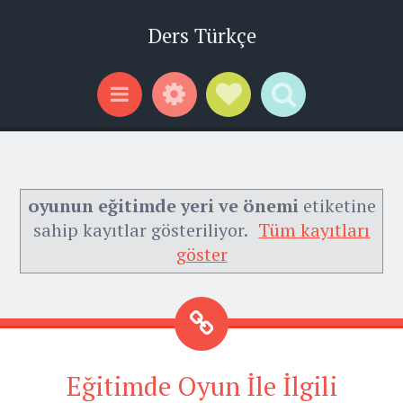
Ders Türkçe
Widgets
Social Links
Search
Menu
oyunun eğitimde yeri ve önemi
etiketine
sahip kayıtlar gösteriliyor.
Tüm kayıtları
göster
Eğitimde Oyun İle İlgili