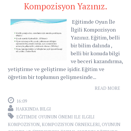
Kompozisyon Yazınız.
Eğitimde Oyun İle
İlgili Kompozisyon
Yazınız. Eğitim, belli
bir bilim dalında ,
belli bir konuda bilgi
ve beceri kazandırma,
yetiştirme ve geliştirme işidir. Eğitim ve
öğretim bir toplumun gelişmesinde...
READ MORE
16:09
HAKKINDA BILGI
EĞITIMDE OYUNUN ÖNEMI ILE ILGILI
KOMPOZISYON
,
KOMPOZISYON ÖRNEKLERI
,
OYUNUN