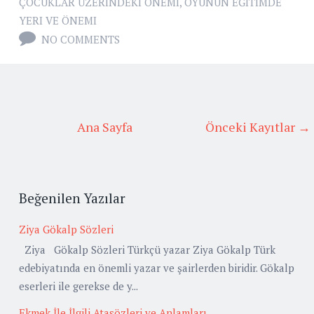
ÇOCUKLAR ÜZERINDEKI ÖNEMI
,
OYUNUN EĞITIMDE
YERI VE ÖNEMI
NO COMMENTS
Ana Sayfa
Önceki Kayıtlar →
Beğenilen Yazılar
Ziya Gökalp Sözleri
Ziya Gökalp Sözleri Türkçü yazar Ziya Gökalp Türk
edebiyatında en önemli yazar ve şairlerden biridir. Gökalp
eserleri ile gerekse de y...
Ekmek İle İlgili Atasözleri ve Anlamları