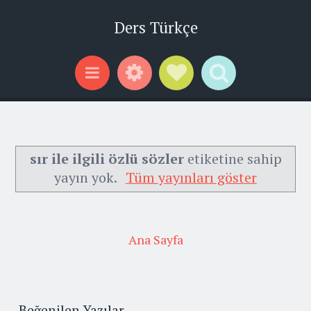
Ders Türkçe
Widgets
Social Links
Search
Menu
sır ile ilgili özlü sözler
etiketine sahip
yayın yok.
Tüm yayınları göster
Ana Sayfa
Beğenilen Yazılar