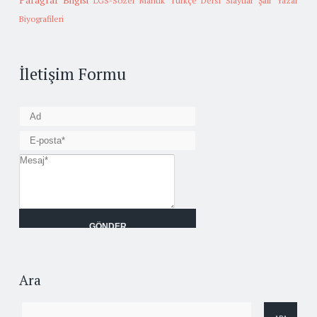
Paragraf Bilgisi
LGS-Sözel Mantık
Türkçe Dersi Slaytlar
Şair Yazar
Biyografileri
İletişim Formu
Ara