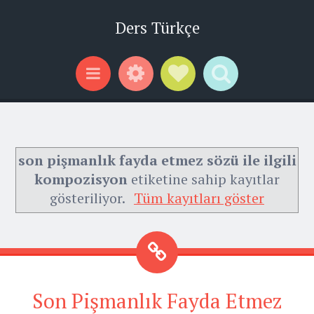
Ders Türkçe
Widgets
Social Links
Search
Menu
son pişmanlık fayda etmez sözü ile ilgili
kompozisyon
etiketine sahip kayıtlar
gösteriliyor.
Tüm kayıtları göster
Son Pişmanlık Fayda Etmez