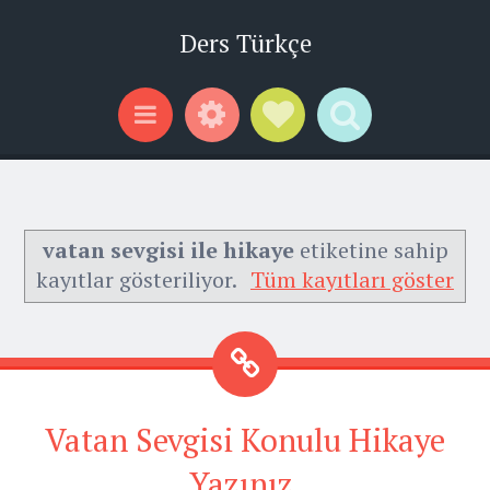
Ders Türkçe
Widgets
Social Links
Search
Menu
vatan sevgisi ile hikaye
etiketine sahip
kayıtlar gösteriliyor.
Tüm kayıtları göster
Vatan Sevgisi Konulu Hikaye
Yazınız.