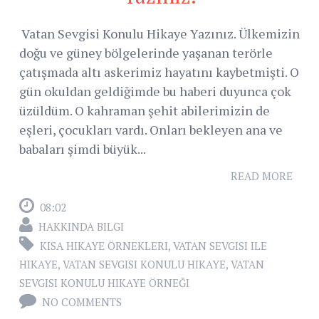
Vatan Sevgisi Konulu Hikaye Yazınız. Ülkemizin
doğu ve güney bölgelerinde yaşanan terörle
çatışmada altı askerimiz hayatını kaybetmişti. O
gün okuldan geldiğimde bu haberi duyunca çok
üzüldüm. O kahraman şehit abilerimizin de
eşleri, çocukları vardı. Onları bekleyen ana ve
babaları şimdi büyük...
READ MORE
08:02
HAKKINDA BILGI
KISA HIKAYE ÖRNEKLERI
,
VATAN SEVGISI ILE
HIKAYE
,
VATAN SEVGISI KONULU HIKAYE
,
VATAN
SEVGISI KONULU HIKAYE ÖRNEĞI
NO COMMENTS