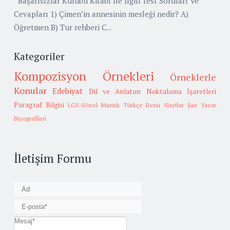
Başarısızlar Kulübü Kitabı İle İlgili Test Soruları Ve
Cevapları 1) Çimen’in annesinin mesleği nedir? A)
Öğretmen B) Tur rehberi C...
Kategoriler
Kompozisyon Örnekleri
Örneklerle
Konular
Edebiyat
Dil ve Anlatım
Noktalama İşaretleri
Paragraf Bilgisi
LGS-Sözel Mantık
Türkçe Dersi Slaytlar
Şair Yazar
Biyografileri
İletişim Formu