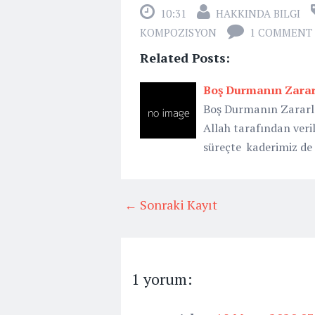
10:31
HAKKINDA BILGI
KOMPOZISYON
1 COMMENT
Related Posts:
Boş Durmanın Zararl
Boş Durmanın Zararla
Allah tarafından veri
süreçte kaderimiz de
← Sonraki Kayıt
1 yorum: